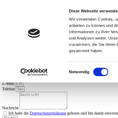
Inhalt
springen
Diese Webseite verwende
Startseite
Kontakt
Wir verwenden Cookies, um
anbieten zu können und di
Informationen zu Ihrer Ve
Startseite
und Analysen weiter. Unse
Kontakt
zusammen, die Sie ihnen b
Kontakt
gesammelt haben.
Hinterlassen Sie uns Ihre Nachricht. Wir melden uns zurück.
Einwilligungsauswahl
Notwendig
Name
Unternehmen
E-Mail
Telefon
Nachricht
Ich habe die
Datenschutzerklärung
gelesen und bin damit einvers